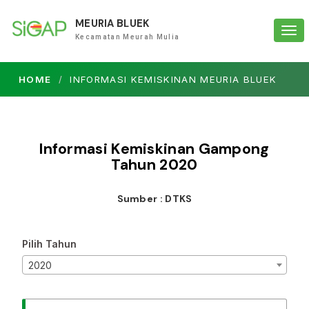
MEURIA BLUEK
Tog
Kecamatan Meurah Mulia
navi
HOME
INFORMASI KEMISKINAN MEURIA BLUEK
Informasi Kemiskinan Gampong
Tahun
2020
Sumber : DTKS
Pilih Tahun
2020