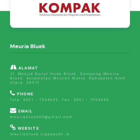
Meuria Bluek
ALAMAT
Jl. Mesjid Nurul Huda Bluek, Gampong Meuria
Bluek. kecamatan Meurah Mulia. Kabupaten Aceh
Utara. 24372
PHONE
Telp. 0651 - 7554635, Fax. 0651 - 7554636
EMAIL
meuriabluek03@gmail.com
WEBSITE
meuriabluek.sigapaceh.id