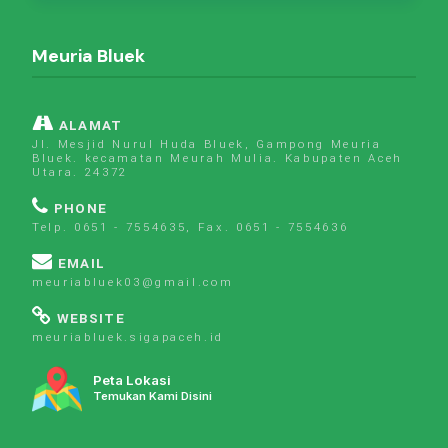
Meuria Bluek
ALAMAT
Jl. Mesjid Nurul Huda Bluek, Gampong Meuria
Bluek. kecamatan Meurah Mulia. Kabupaten Aceh
Utara. 24372
PHONE
Telp. 0651 - 7554635, Fax. 0651 - 7554636
EMAIL
meuriabluek03@gmail.com
WEBSITE
meuriabluek.sigapaceh.id
Peta Lokasi
Temukan Kami Disini